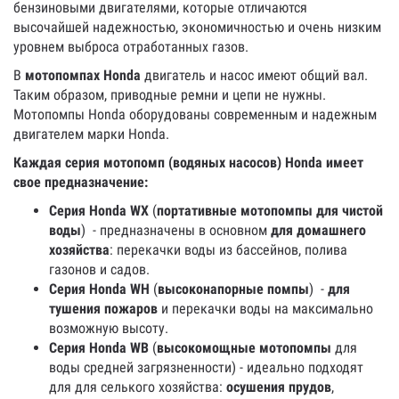
бензиновыми двигателями, которые отличаются
высочайшей надежностью, экономичностью и очень низким
уровнем выброса отработанных газов.
В
мотопомпах Honda
двигатель и насос имеют общий вал.
Таким образом, приводные ремни и цепи не нужны.
Мотопомпы Honda оборудованы современным и надежным
двигателем марки Honda.
Каждая серия мотопомп (водяных насосов) Honda имеет
свое предназначение:
Серия Honda WX
(
портативные мотопомпы для чистой
воды
) - предназначены в основном
для домашнего
хозяйства
: перекачки воды из бассейнов, полива
газонов и садов.
Серия Honda WH
(
высоконапорные помпы
) -
для
тушения пожаров
и перекачки воды на максимально
возможную высоту.
Серия Honda WB
(
высокомощные мотопомпы
для
воды средней загрязненности) - идеально подходят
для для селького хозяйства:
осушения прудов
,