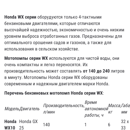
Honda WX серии
оборудуются только 4-тактными
бензиновыми двигателями, которые отличаются
высочайшей надежностью, экономичностью и очень низким
уровнем выброса отработанных газов. Предназначены для
оптимального орошения садов и газонов, а также для
использования в сельском хозяйстве.
Мотопомпы серии WX
используются для чистой воды, они
очень компактны и легко переносятся. Их
производительность может составлять
от 140 до 240
литров
в минуту. Мотопомпы Honda серии WX оборудованы
современным и надежным двигателем марки Honda.
Перечень бензиновых мотопомп Honda серии WX
:
Время
Производительность,
Масса,
Габа
Модель
Двигатель
автономной
л/мин
кг
мм
работы, ч
Honda
Honda GX
32 х
140
1
6
WX10
25
33