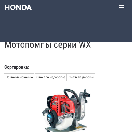
Главная
Каталог
Honda
Мотопомпы
WX
серия
Мотопомпы серии WX
Сортировка:
По наименованию
Сначала недорогие
Сначала дорогие