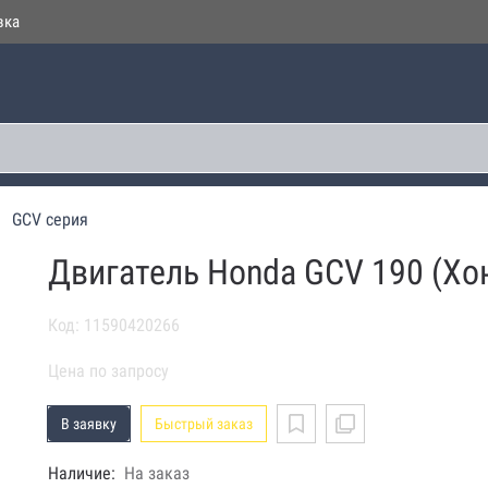
вка
GCV серия
Двигатель Honda GCV 190 (Хо
Код: 11590420266
Цена по запросу
В заявку
Быстрый заказ
Наличие:
На заказ