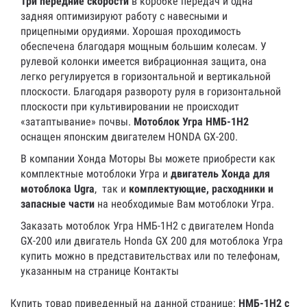
Три передние скорости
в коробке передач и одна
задняя оптимизируют работу с навесными и
прицепными орудиями. Хорошая проходимость
обеспечена благодаря мощным большим колесам. У
рулевой колонки имеется вибрационная защита, она
легко регулируется в горизонтальной и вертикальной
плоскости. Благодаря развороту руля в горизонтальной
плоскости при культивировании не происходит
«затаптывание» почвы.
Мотоблок Угра НМБ-1Н2
оснащен японским двигателем HONDA GX-200.
В компании Хонда Моторы Вы можете приобрести как
комплектные мотоблоки Угра и
двигатель Хонда для
мотоблока Ugra
, так и
комплектующие, расходники и
запасные части
на необходимые Вам мотоблоки Угра.
Заказать мотоблок Угра НМБ-1Н2 с двигателем Honda
GX-200 или двигатель Honda GX 200 для мотоблока Угра
купить можно в представительствах или по телефонам,
указанным на странице Контакты
Купить товар приведенный на данной странице:
НМБ-1Н2 с